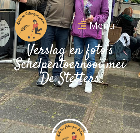
Menu
Verslag en foto’s
Schelpentoernooi mei
De Stetters