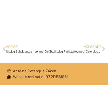
VORIGE
VOLGENDE
Uitslag Schelpentoernooi mei De Stetters
Uitslag Pinkstertoernooi Celeroias 2026
Antoine Petanque Zaken
Website realisatie: 072DESIGN