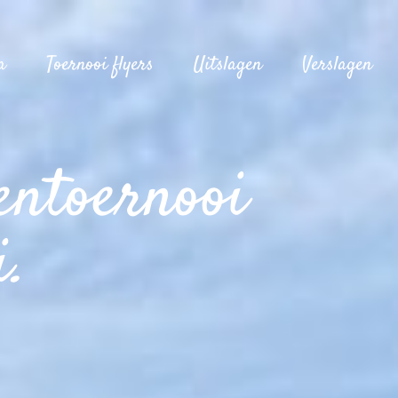
a
Toernooi flyers
Uitslagen
Verslagen
entoernooi
i.