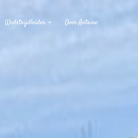
Wedstrijdleider
Over Antoine