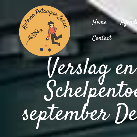
Home
Agend
Contact
Verslag en 
Schelpento
september De