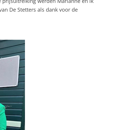
 prijsuitreiking werden Marianne en ik
an De Stetters als dank voor de