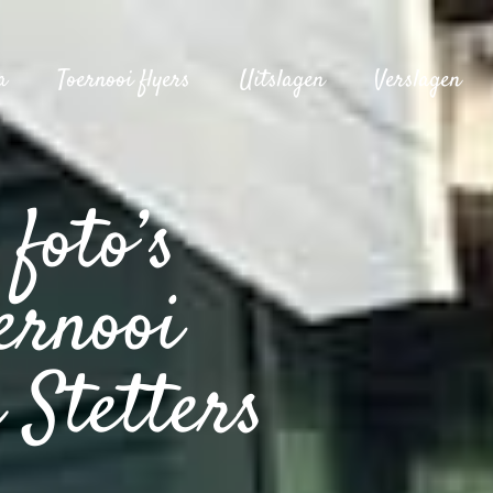
a
Toernooi flyers
Uitslagen
Verslagen
foto’s
ernooi
 Stetters