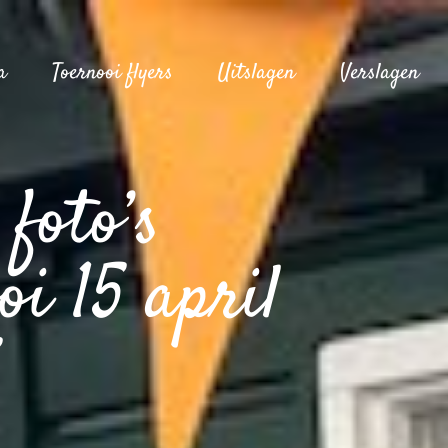
a
Toernooi flyers
Uitslagen
Verslagen
foto’s
oi 15 april
5