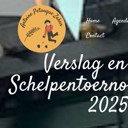
Home
Agend
Contact
Verslag en 
Schelpentoerno
202