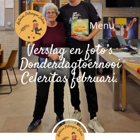
Menu
Verslag en foto’s
Donderdagtoernooi
Celeritas februari.