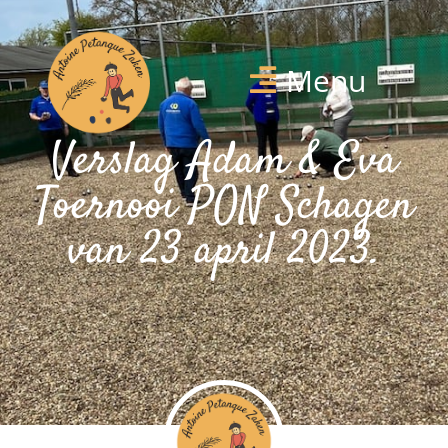
Menu
Verslag Adam & Eva
Toernooi PON Schagen
van 23 april 2023.