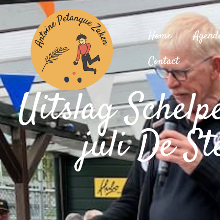
Home
Agend
Contact
Uitslag Schelp
juli De St