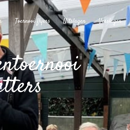
a
Toernooi flyers
Uitslagen
Verslagen
entoernooi
etters