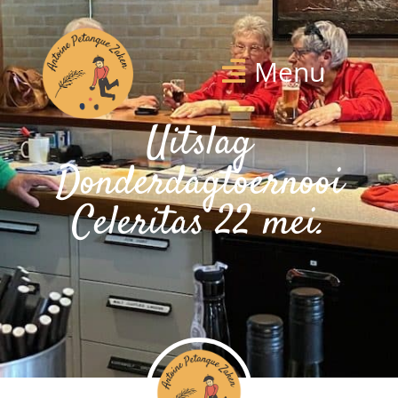
Menu
Uitslag
Donderdagtoernooi
Celeritas 22 mei.