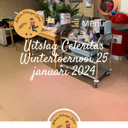
Menu
Uitslag Celeritas
Wintertoernooi 25
januari 2024